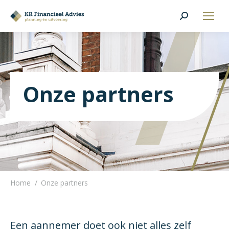
Search:
Onze partners
Home
Onze partners
Je bent hier:
Een aannemer doet ook niet alles zelf